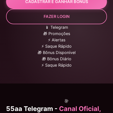
CADASTRAR E GANHAR BÔNUS
FAZER LOGIN
📱 Telegram
🎁 Promoções
⚡ Alertas
⚡ Saque Rápido
🎁 Bônus Disponível
🎁 Bônus Diário
⚡ Saque Rápido
55aa Telegram -
Canal Oficial,