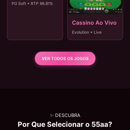
PG Soft • RTP 96.81%
Cassino Ao Vivo
Evolution • Live
VER TODOS OS JOGOS
✨ DESCUBRA
Por Que Selecionar o
55aa
?