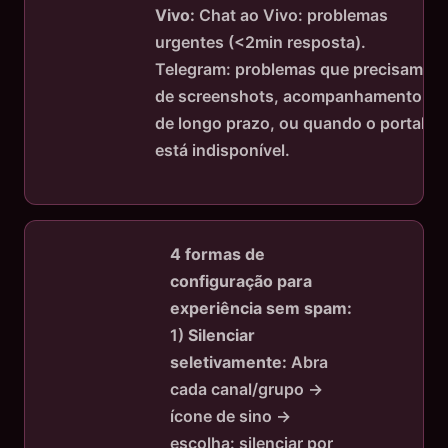
Vivo:
Chat ao Vivo: problemas
urgentes (<2min resposta).
Telegram: problemas que precisam
de screenshots, acompanhamento
de longo prazo, ou quando o portal
está indisponível.
4 formas de
configuração para
experiência sem spam:
1)
Silenciar
seletivamente:
Abra
cada canal/grupo →
ícone de sino →
escolha: silenciar por