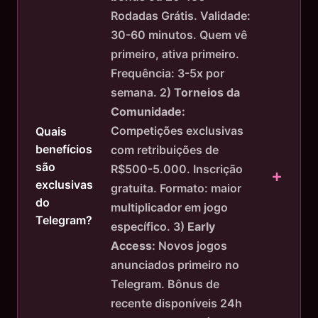
Rodadas Grátis. Validade:
30-60 minutos. Quem vê
primeiro, ativa primeiro.
Frequência: 3-5x por
semana. 2)
Torneios da
Comunidade:
Competições exclusivas
Quais
benefícios
com retribuições de
são
R$500-5.000. Inscrição
exclusivas
gratuita. Formato: maior
do
multiplicador em jogo
Telegram?
específico. 3)
Early
Access:
Novos jogos
anunciados primeiro no
Telegram. Bônus de
recente disponíveis 24h