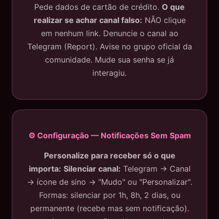
Pede dados de cartão de crédito.
O que
realizar se achar canal falso:
NÃO clique
em nenhum link. Denuncie o canal ao
Telegram (Report). Avise no grupo oficial da
comunidade. Mude sua senha se já
interagiu.
⚙️ Configuração — Notificações Sem Spam
Personalize para receber só o que
importa:
Silenciar canal:
Telegram → Canal
→ ícone de sino → "Mudo" ou "Personalizar".
Formas: silenciar por 1h, 8h, 2 dias, ou
permanente (recebe mas sem notificação).