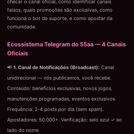
checar o canal oficial, como identificar canais
falsos, quais promoções são exclusivas, como
funciona o bot de suporte, e como apostar da
comunidade.
Ecossistema Telegram do 55aa — 4 Canais
Oficiais
📢
1. Canal de Notificações (Broadcast):
Canal
unidirecional — nós publicamos, você recebe.
Conteúdo: benefícios exclusivas, novos jogos,
manutenções programadas, eventos exclusivos.
Frequência: 2-4 posts por dia (sem spam).
Apostadores: 50.000+. Verificação: selo azul ✓ ao
lado do nome