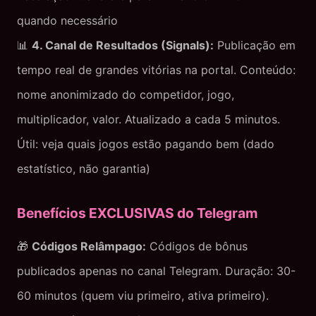
quando necessário
📊
4. Canal de Resultados (Signals):
Publicação em
tempo real de grandes vitórias na portal. Conteúdo:
nome anonimizado do competidor, jogo,
multiplicador, valor. Atualizado a cada 5 minutos.
Útil: veja quais jogos estão pagando bem (dado
estatístico, não garantia)
Benefícios EXCLUSIVAS do Telegram
🎁
Códigos Relâmpago:
Códigos de bônus
publicados apenas no canal Telegram. Duração: 30-
60 minutos (quem viu primeiro, ativa primeiro).