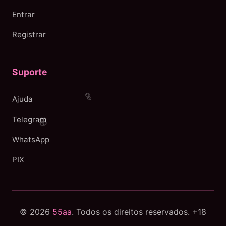
Entrar
Registrar
Suporte
Ajuda
Telegram
WhatsApp
PIX
© 2026
55aa
. Todos os direitos reservados. +18