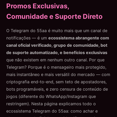
Promos Exclusivas,
Comunidade e Suporte Direto
O Telegram do 55aa é muito mais que um canal de
notificações — é um
ecossistema abrangente com
canal oficial verificado, grupo de comunidade, bot
de suporte automatizado, e benefícios exclusivas
que não existem em nenhum outro canal. Por que
Telegram? Porque é o mensageiro mais protegido,
mais instantâneo e mais versátil do mercado — com
criptografia end-to-end, sem teto de apostadores,
bots programáveis, e zero censura de conteúdo de
jogos (diferente do WhatsApp/Instagram que
restringem). Nesta página explicamos todo o
ecossistema Telegram do 55aa: como achar e