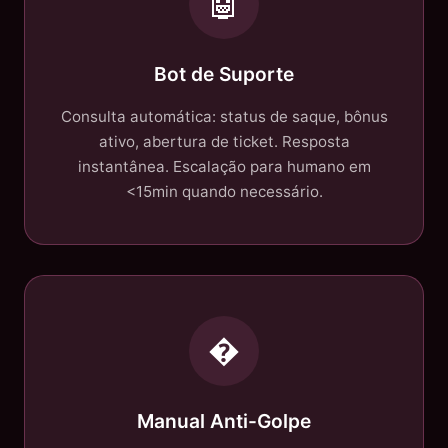
🤖
Bot de Suporte
Consulta automática: status de saque, bônus
ativo, abertura de ticket. Resposta
instantânea. Escalação para humano em
<15min quando necessário.
�
Manual Anti-Golpe