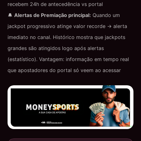
recebem 24h de antecedência vs portal
🔔
Alertas de Premiação principal:
Quando um
jackpot progressivo atinge valor recorde → alerta
imediato no canal. Histórico mostra que jackpots
grandes são atingidos logo após alertas
(estatístico). Vantagem: informação em tempo real
que apostadores do portal só veem ao acessar