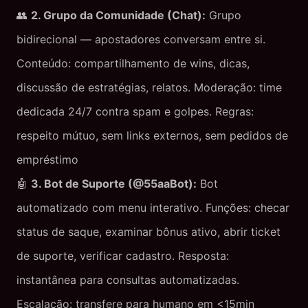
👥
2. Grupo da Comunidade (Chat):
Grupo
bidirecional — apostadores conversam entre si.
Conteúdo: compartilhamento de wins, dicas,
discussão de estratégias, relatos. Moderação: time
dedicada 24/7 contra spam e golpes. Regras:
respeito mútuo, sem links externos, sem pedidos de
empréstimo
🤖
3. Bot de Suporte (@55aaBot):
Bot
automatizado com menu interativo. Funções: checar
status de saque, examinar bônus ativo, abrir ticket
de suporte, verificar cadastro. Resposta:
instantânea para consultas automatizadas.
Escalação: transfere para humano em <15min