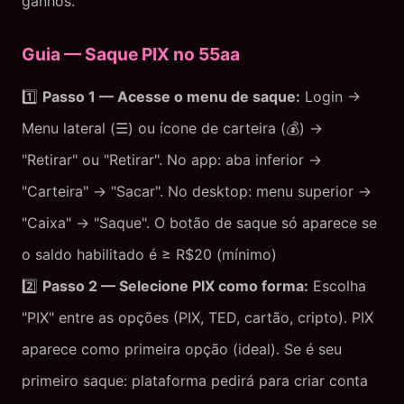
ganhos.
Guia — Saque PIX no 55aa
1️⃣
Passo 1 — Acesse o menu de saque:
Login →
Menu lateral (☰) ou ícone de carteira (💰) →
"Retirar" ou "Retirar". No app: aba inferior →
"Carteira" → "Sacar". No desktop: menu superior →
"Caixa" → "Saque". O botão de saque só aparece se
o saldo habilitado é ≥ R$20 (mínimo)
2️⃣
Passo 2 — Selecione PIX como forma:
Escolha
"PIX" entre as opções (PIX, TED, cartão, cripto). PIX
aparece como primeira opção (ideal). Se é seu
primeiro saque: plataforma pedirá para criar conta