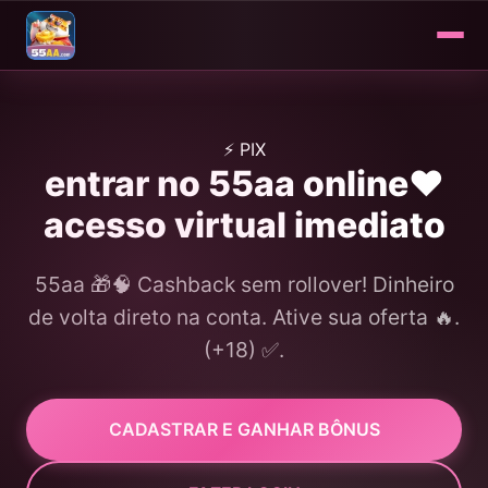
⚡ PIX
entrar no 55aa online❤️
acesso virtual imediato
55aa 🎁🧠 Cashback sem rollover! Dinheiro
de volta direto na conta. Ative sua oferta 🔥.
(+18) ✅.
CADASTRAR E GANHAR BÔNUS