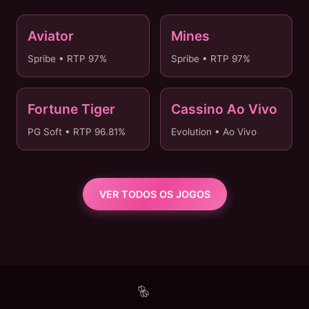
Aviator
Mines
✈️ PIX 3MIN
💎 R$0 TAXA
Spribe • RTP 97%
Spribe • RTP 97%
Fortune Tiger
Cassino Ao Vivo
🐯 TODOS BANCOS
🔴 AO VIVO
PG Soft • RTP 96.81%
Evolution • Ao Vivo
VER TODOS OS JOGOS