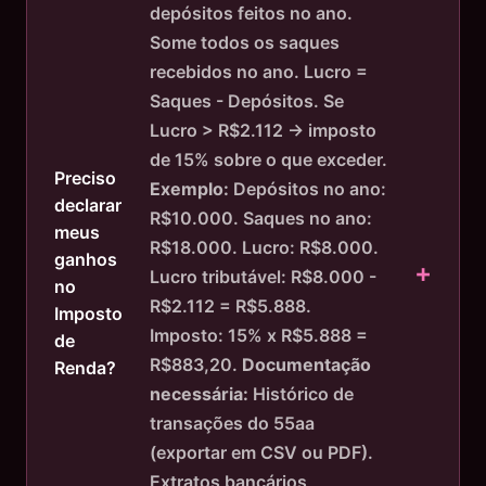
depósitos feitos no ano.
Some todos os saques
recebidos no ano. Lucro =
Saques - Depósitos. Se
Lucro > R$2.112 → imposto
de 15% sobre o que exceder.
Preciso
Exemplo:
Depósitos no ano:
declarar
R$10.000. Saques no ano:
meus
R$18.000. Lucro: R$8.000.
ganhos
Lucro tributável: R$8.000 -
no
R$2.112 = R$5.888.
Imposto
Imposto: 15% x R$5.888 =
de
R$883,20.
Documentação
Renda?
necessária:
Histórico de
transações do 55aa
(exportar em CSV ou PDF).
Extratos bancários