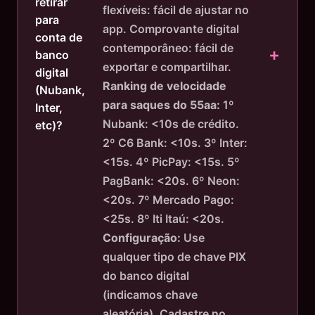
retirar
flexíveis: fácil de ajustar no
para
app. Comprovante digital
conta de
contemporâneo: fácil de
banco
exportar e compartilhar.
digital
Ranking de velocidade
(Nubank,
para saques do 55aa:
1º
Inter,
Nubank: <10s de crédito.
etc)?
2º C6 Bank: <10s. 3º Inter:
<15s. 4º PicPay: <15s. 5º
PagBank: <20s. 6º Neon:
<20s. 7º Mercado Pago:
<25s. 8º Iti Itaú: <20s.
Configuração:
Use
qualquer tipo de chave PIX
do banco digital
(indicamos chave
aleatória). Cadastre no