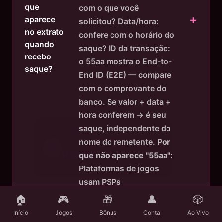
que
com o que você
aparece
solicitou? Data/hora:
no extrato
confere com o horário do
quando
saque? ID da transação:
recebo
o 55aa mostra o End-to-
saque?
End ID (E2E) — compare
com o comprovante do
banco. Se valor + data +
hora conferem → é seu
saque, independente do
nome do remetente.
Por
que não aparece "55aa":
Plataformas de jogos
usam PSPs
intermediários para
🏠
🎮
🎁
👤
🎲
processar pagamentos. O
Início
Jogos
Bônus
Conta
Ao Vivo
PSP é quem na realidade