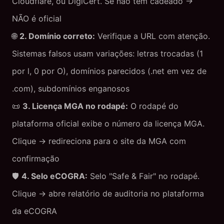
Cloudflare, ou DigiCert. Se não tem cadeado →
NÃO é oficial
🌐
2. Domínio correto:
Verifique a URL com atenção.
Sistemas falsos usam variações: letras trocadas (1
por l, 0 por O), domínios parecidos (.net em vez de
.com), subdomínios enganosos
📜
3. Licença MGA no rodapé:
O rodapé do
plataforma oficial exibe o número da licença MGA.
Clique → redireciona para o site da MGA com
confirmação
🛡️
4. Selo eCOGRA:
Selo "Safe & Fair" no rodapé.
Clique → abre relatório de auditoria no plataforma
da eCOGRA