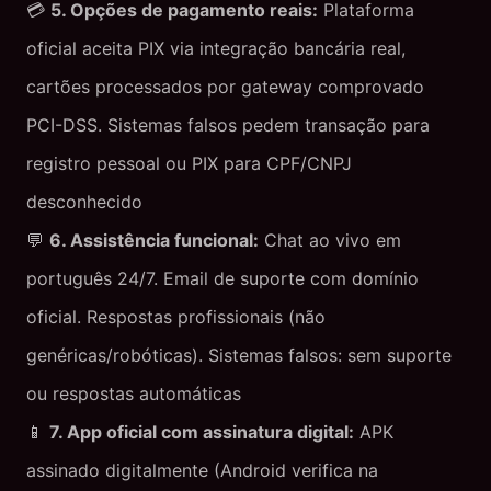
💳
5. Opções de pagamento reais:
Plataforma
oficial aceita PIX via integração bancária real,
cartões processados por gateway comprovado
PCI-DSS. Sistemas falsos pedem transação para
registro pessoal ou PIX para CPF/CNPJ
desconhecido
💬
6. Assistência funcional:
Chat ao vivo em
português 24/7. Email de suporte com domínio
oficial. Respostas profissionais (não
genéricas/robóticas). Sistemas falsos: sem suporte
ou respostas automáticas
📱
7. App oficial com assinatura digital:
APK
assinado digitalmente (Android verifica na