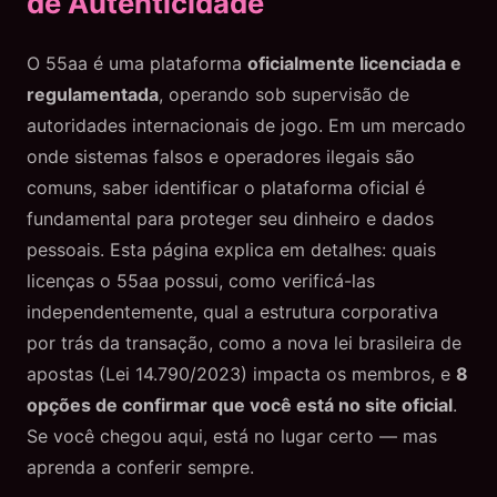
de Autenticidade
O 55aa é uma plataforma
oficialmente licenciada e
regulamentada
, operando sob supervisão de
autoridades internacionais de jogo. Em um mercado
onde sistemas falsos e operadores ilegais são
comuns, saber identificar o plataforma oficial é
fundamental para proteger seu dinheiro e dados
pessoais. Esta página explica em detalhes: quais
licenças o 55aa possui, como verificá-las
independentemente, qual a estrutura corporativa
por trás da transação, como a nova lei brasileira de
apostas (Lei 14.790/2023) impacta os membros, e
8
opções de confirmar que você está no site oficial
.
Se você chegou aqui, está no lugar certo — mas
aprenda a conferir sempre.