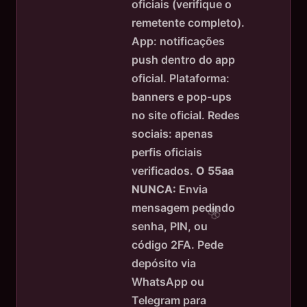
oficiais (verifique o
remetente completo).
App: notificações
push dentro do app
oficial. Plataforma:
banners e pop-ups
no site oficial. Redes
sociais: apenas
perfis oficiais
verificados.
O 55aa
NUNCA:
Envia
mensagem pedindo
senha, PIN, ou
código 2FA. Pede
depósito via
WhatsApp ou
Telegram para