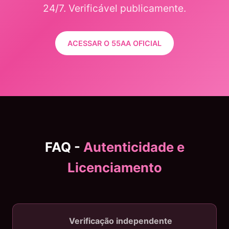
24/7. Verificável publicamente.
ACESSAR O 55AA OFICIAL
FAQ -
Autenticidade e
Licenciamento
Verificação independente