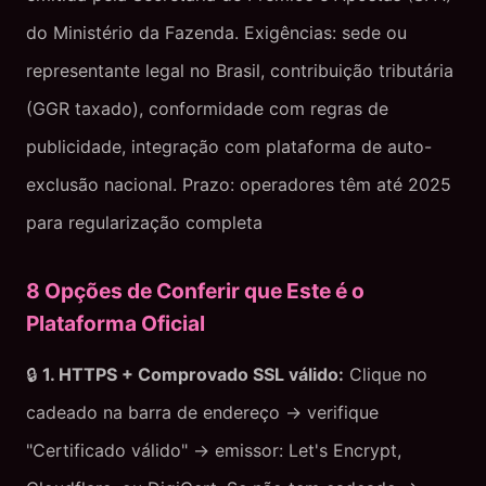
do Ministério da Fazenda. Exigências: sede ou
representante legal no Brasil, contribuição tributária
(GGR taxado), conformidade com regras de
publicidade, integração com plataforma de auto-
exclusão nacional. Prazo: operadores têm até 2025
para regularização completa
8 Opções de Conferir que Este é o
Plataforma Oficial
🔒
1. HTTPS + Comprovado SSL válido:
Clique no
cadeado na barra de endereço → verifique
"Certificado válido" → emissor: Let's Encrypt,