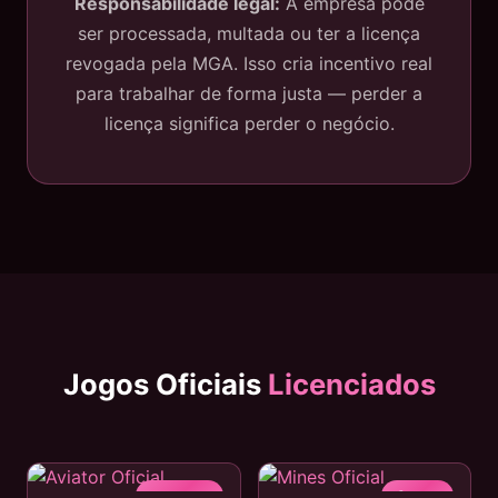
Responsabilidade legal:
A empresa pode
ser processada, multada ou ter a licença
revogada pela MGA. Isso cria incentivo real
para trabalhar de forma justa — perder a
licença significa perder o negócio.
Jogos Oficiais
Licenciados
✈️ SPRIBE
💎 FAIR