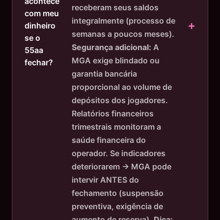
acontece
receberam seus saldos
com meu
integralmente (processo de
dinheiro
semanas a poucos meses).
se o
Segurança adicional:
A
55aa
MGA exige blindado ou
fechar?
garantia bancária
proporcional ao volume de
depósitos dos jogadores.
Relatórios financeiros
trimestrais monitoram a
saúde financeira do
operador. Se indicadores
deteriorarem → MGA pode
intervir ANTES do
fechamento (suspensão
preventiva, exigência de
aumento de reserva).
Dica: