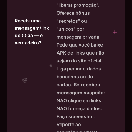
"liberar promoção".
Oferece bônus
Recebi uma
"secretos" ou
mensagem/link
"únicos" por
do 55aa — é
mensagem privada.
verdadeiro?
Pede que você baixe
APK de links que não
sejam do site oficial.
Liga pedindo dados
bancários ou do
cartão.
Se recebeu
mensagem suspeita:
NÃO clique em links.
NÃO forneça dados.
Faça screenshot.
Reporte ao