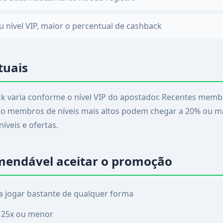
 nível VIP, maior o percentual de cashback
tuais
ck varia conforme o nível VIP do apostador. Recentes mem
o membros de níveis mais altos podem chegar a 20% ou ma
níveis e ofertas.
mendável aceitar o promoção
a jogar bastante de qualquer forma
é 25x ou menor