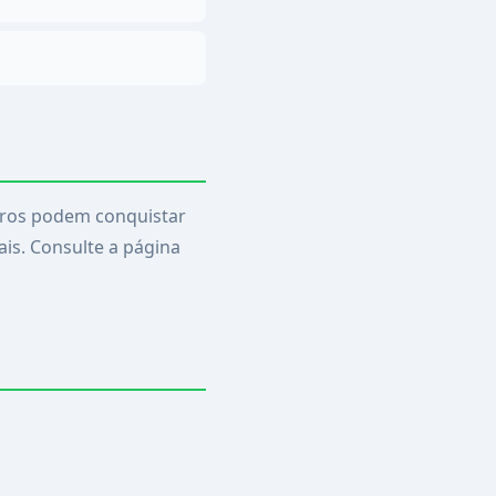
bros podem conquistar
is. Consulte a página