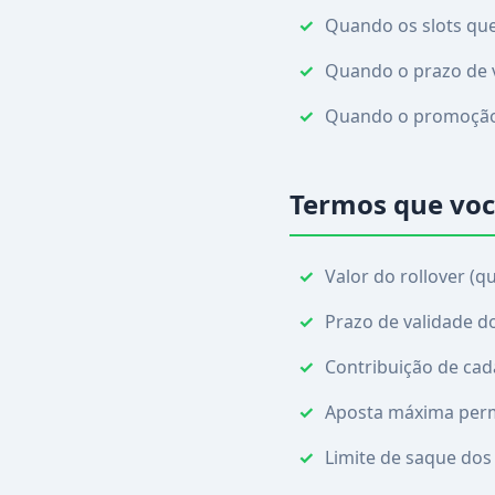
Quando os slots que
Quando o prazo de v
Quando o promoção n
Termos que você
Valor do rollover (q
Prazo de validade 
Contribuição de cada
Aposta máxima perm
Limite de saque do