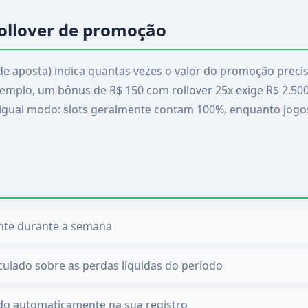
ollover de promoção
 de aposta) indica quantas vezes o valor do promoção preci
exemplo, um bônus de R$ 150 com rollover 25x exige R$ 2.5
 igual modo: slots geralmente contam 100%, enquanto jog
te durante a semana
culado sobre as perdas líquidas do período
ado automaticamente na sua registro