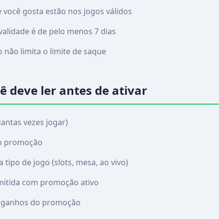
 você gosta estão nos jogos válidos
alidade é de pelo menos 7 dias
ão limita o limite de saque
 deve ler antes de ativar
uantas vezes jogar)
do promoção
 tipo de jogo (slots, mesa, ao vivo)
itida com promoção ativo
s ganhos do promoção