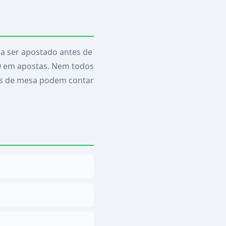
sa ser apostado antes de
00 em apostas. Nem todos
os de mesa podem contar