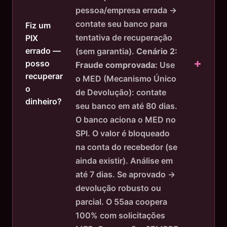
pessoa/empresa errada →
contate seu banco para
Fiz um
tentativa de recuperação
PIX
errado —
(sem garantia).
Cenário 2:
posso
Fraude comprovada:
Use
recuperar
o MED (Mecanismo Único
o
de Devolução): contate
dinheiro?
seu banco em até 80 dias.
O banco aciona o MED no
SPI. O valor é bloqueado
na conta do recebedor (se
ainda existir). Análise em
até 7 dias. Se aprovado →
devolução robusto ou
parcial. O 55aa coopera
100% com solicitações