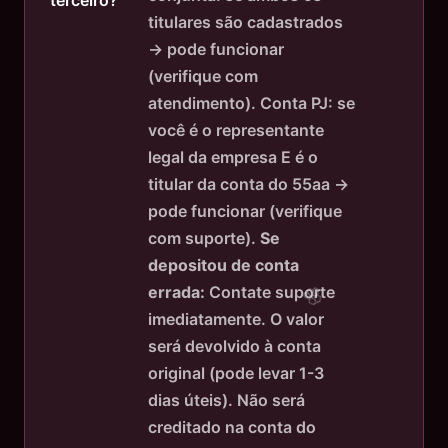
terceiro?
titulares são cadastrados
→ pode funcionar
(verifique com
atendimento). Conta PJ: se
você é o representante
legal da empresa E é o
titular da conta do 55aa →
pode funcionar (verifique
com suporte).
Se
depositou de conta
errada:
Contate suporte
imediatamente. O valor
será devolvido à conta
original (pode levar 1-3
dias úteis). Não será
creditado na conta do