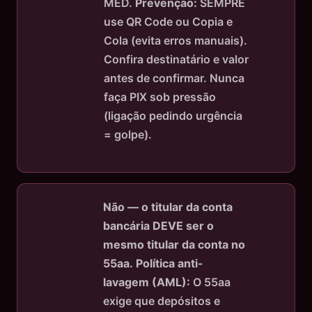
MED.
Prevenção:
SEMPRE
use QR Code ou Copia e
Cola (evita erros manuais).
Confira destinatário e valor
antes de confirmar. Nunca
faça PIX sob pressão
(ligação pedindo urgência
= golpe).
Não — o titular da conta
bancária DEVE ser o
mesmo titular da conta no
55aa.
Política anti-
lavagem (AML):
O 55aa
exige que depósitos e