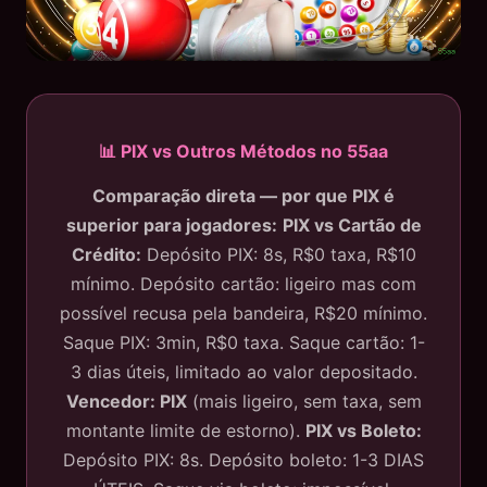
📊 PIX vs Outros Métodos no 55aa
Comparação direta — por que PIX é
superior para jogadores:
PIX vs Cartão de
Crédito:
Depósito PIX: 8s, R$0 taxa, R$10
mínimo. Depósito cartão: ligeiro mas com
possível recusa pela bandeira, R$20 mínimo.
Saque PIX: 3min, R$0 taxa. Saque cartão: 1-
3 dias úteis, limitado ao valor depositado.
Vencedor: PIX
(mais ligeiro, sem taxa, sem
montante limite de estorno).
PIX vs Boleto:
Depósito PIX: 8s. Depósito boleto: 1-3 DIAS