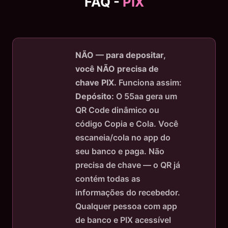
FAQ -
PIX
NÃO — para depositar,
você NÃO precisa de
chave PIX.
Funciona assim:
Depósito:
O 55aa gera um
QR Code dinâmico ou
código Copia e Cola. Você
escaneia/cola no app do
seu banco e paga. Não
precisa de chave — o QR já
contém todas as
informações do recebedor.
Qualquer pessoa com app
de banco e PIX acessível