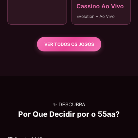
Cassino Ao Vivo
Evolution • Ao Vivo
VER TODOS OS JOGOS
✨ DESCUBRA
Por Que Decidir por o
55aa
?