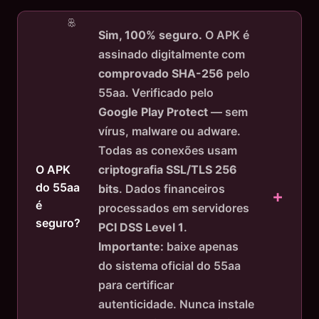
Sim, 100% seguro.
O APK é
assinado digitalmente com
comprovado SHA-256
pelo
55aa. Verificado pelo
Google Play Protect
— sem
vírus, malware ou adware.
Todas as conexões usam
O APK
criptografia SSL/TLS 256
do 55aa
bits
. Dados financeiros
é
processados em servidores
seguro?
PCI DSS Level 1
.
Importante:
baixe apenas
do sistema oficial do 55aa
para certificar
autenticidade. Nunca instale