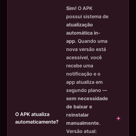
Sim!
O APK
possui sistema de
atualização
automática in-
app
. Quando uma
nova versão está
acessível, você
recebe uma
notificação e o
app atualiza em
segundo plano —
sem necessidade
de baixar e
O APK atualiza
reinstalar
automaticamente?
manualmente
.
Versão atual: