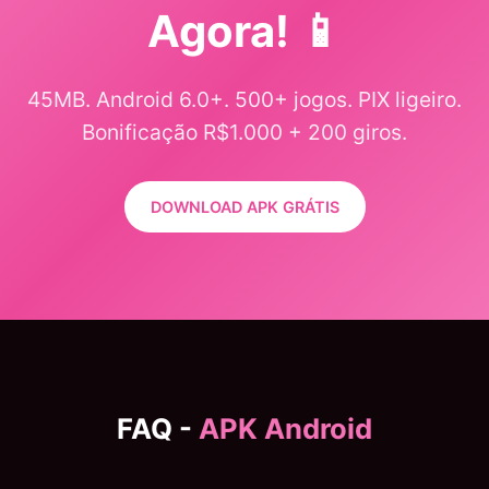
Agora! 📱
45MB. Android 6.0+. 500+ jogos. PIX ligeiro.
Bonificação R$1.000 + 200 giros.
DOWNLOAD APK GRÁTIS
FAQ -
APK Android