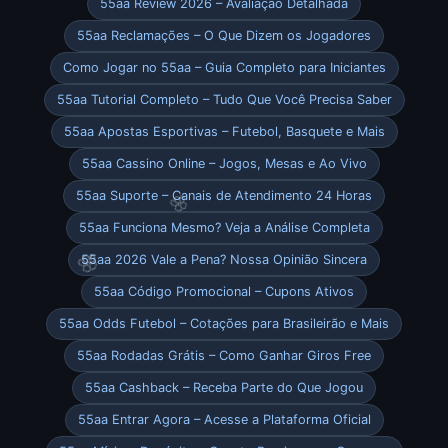
55aa Review 2026 – Avaliação Detalhada
55aa Reclamações – O Que Dizem os Jogadores
Como Jogar no 55aa – Guia Completo para Iniciantes
55aa Tutorial Completo – Tudo Que Você Precisa Saber
55aa Apostas Esportivas – Futebol, Basquete e Mais
55aa Cassino Online – Jogos, Mesas e Ao Vivo
55aa Suporte – Canais de Atendimento 24 Horas
55aa Funciona Mesmo? Veja a Análise Completa
55aa 2026 Vale a Pena? Nossa Opinião Sincera
55aa Código Promocional – Cupons Ativos
55aa Odds Futebol – Cotações para Brasileirão e Mais
55aa Rodadas Grátis – Como Ganhar Giros Free
55aa Cashback – Receba Parte do Que Jogou
55aa Entrar Agora – Acesse a Plataforma Oficial