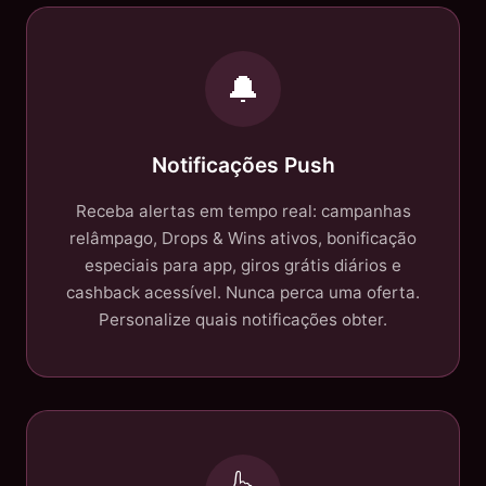
🔔
Notificações Push
Receba alertas em tempo real: campanhas
relâmpago, Drops & Wins ativos, bonificação
especiais para app, giros grátis diários e
cashback acessível. Nunca perca uma oferta.
Personalize quais notificações obter.