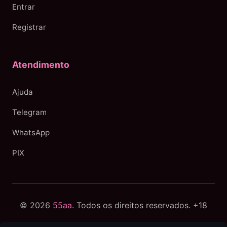
Entrar
Registrar
Atendimento
Ajuda
Telegram
WhatsApp
PIX
© 2026
55aa
. Todos os direitos reservados. +18