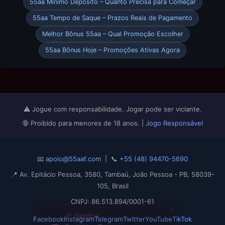
55aa Mínimo Depósito – Quanto Precisa para Começar
55aa Tempo de Saque – Prazos Reais de Pagamento
Melhor Bônus 55aa – Qual Promoção Escolher
55aa Bônus Hoje – Promoções Ativas Agora
⚠️ Jogue com responsabilidade. Jogar pode ser viciante.
🔞 Proibido para menores de 18 anos. |
Jogo Responsável
📧
apoio@55aaf.com
| 📞
+55 (48) 94470-5690
📍 Av. Epitácio Pessoa, 3580, Tambaú, João Pessoa - PB, 58039-
105, Brasil
CNPJ: 86.513.894/0001-61
Facebook
Instagram
Telegram
Twitter
YouTube
TikTok