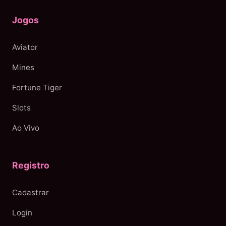
Jogos
Aviator
Mines
Fortune Tiger
Slots
Ao Vivo
Registro
Cadastrar
Login