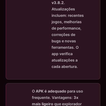
v3.8.2
.
Atualizações
incluem: recentes
jogos, melhorias
de performance,
correções de
bugs e novas
ferramentas. O
app verifica
atualizações a
cada abertura.
O
APK é adequado
para uso
frequente. Vantagens:
3x
mais ligeiro
que explorador