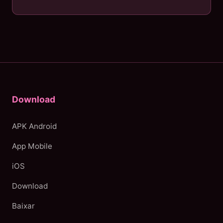
Download
APK Android
App Mobile
iOS
Download
Baixar