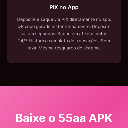
PIX no App
Deposite e saque via PIX diretamente no app.
QR code gerado instantaneamente. Depósito
cai em segundos. Saque em até 5 minutos
24/7. Histórico completo de transações. Sem
taxa. Mesma resguardo do sistema.
Baixe o 55aa APK