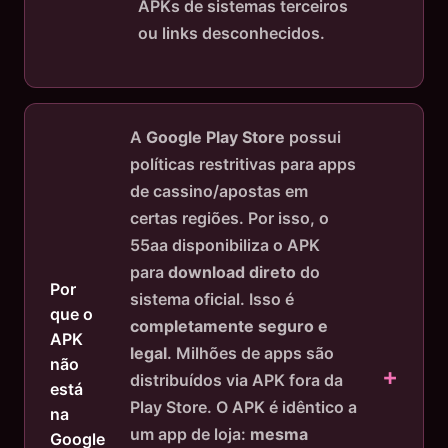
APKs de sistemas terceiros
ou links desconhecidos.
A
Google Play Store
possui
políticas restritivas para apps
de cassino/apostas em
certas regiões. Por isso, o
55aa disponibiliza o APK
para
download direto
do
Por
sistema oficial. Isso é
que o
completamente seguro e
APK
legal
. Milhões de apps são
não
distribuídos via APK fora da
está
Play Store. O APK é idêntico a
na
um app de loja:
mesma
Google