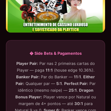
� Side Bets & Pagamentos
Player Pair:
Par nas 2 primeiras cartas do
Player — paga
11:1
(house edge 10.36%).
Banker Pair:
Par do Banker —
11:1
.
Either
Pair:
Qualquer par —
5:1
.
Perfect Pair:
Par
idêntico (mesmo naipe) —
25:1
.
Dragon
Bonus Player:
Player vence por Natural ou
margem de 4+ pontos — até
30:1
para
Natural 9 vs 0.
Super 6:
Banker vence com