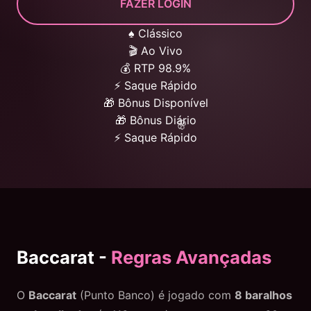
FAZER LOGIN
♠️ Clássico
🎬 Ao Vivo
💰 RTP 98.9%
⚡ Saque Rápido
🎁 Bônus Disponível
🎁 Bônus Diário
⚡ Saque Rápido
Baccarat -
Regras Avançadas
O
Baccarat
(Punto Banco) é jogado com
8 baralhos