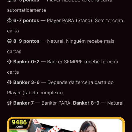
automaticamente
🔵
6-7 pontos
— Player PARA (Stand). Sem terceira
carta
🔵
8-9 pontos
— Natural! Ninguém recebe mais
cartas
🔴
Banker 0-2
— Banker SEMPRE recebe terceira
carta
🔴
Banker 3-6
— Depende da terceira carta do
Player (tabela complexa)
🔴
Banker 7
— Banker PARA.
Banker 8-9
— Natural