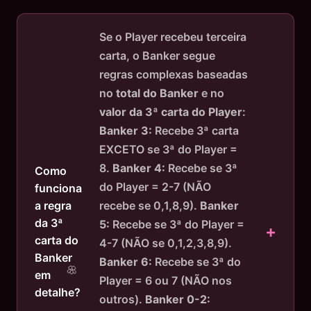
Se o Player recebeu terceira
carta, o Banker segue
regras complexas baseadas
no
total do Banker
e no
valor da 3ª carta do Player
:
Banker 3:
Recebe 3ª carta
EXCETO se 3ª do Player =
8.
Banker 4:
Recebe se 3ª
Como
do Player = 2-7 (NÃO
funciona
a regra
recebe se 0,1,8,9).
Banker
da 3ª
5:
Recebe se 3ª do Player =
carta do
4-7 (NÃO se 0,1,2,3,8,9).
Banker
Banker 6:
Recebe se 3ª do
em
Player = 6 ou 7 (NÃO nos
detalhe?
outros).
Banker 0-2: