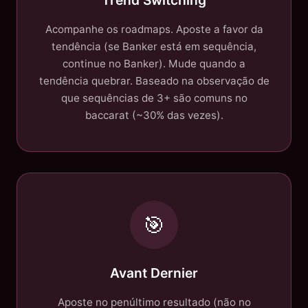
Trend Switching
Acompanhe os roadmaps. Aposte a favor da
tendência (se Banker está em sequência,
continue no Banker). Mude quando a
tendência quebrar. Baseado na observação de
que sequências de 3+ são comuns no
baccarat (~30% das vezes).
🎯
Avant Dernier
Aposte no penúltimo resultado (não no