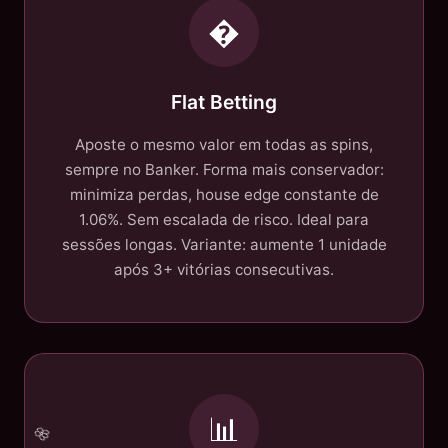
�
Flat Betting
Aposte o mesmo valor em todas as spins,
sempre no Banker. Forma mais conservador:
minimiza perdas, house edge constante de
1.06%. Sem escalada de risco. Ideal para
sessões longas. Variante: aumente 1 unidade
após 3+ vitórias consecutivas.
📊