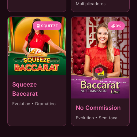
Multiplicadores
🎴 SQUEEZE
💰 0%
Squeeze
Baccarat
Evolution • Dramático
No Commission
Evolution • Sem taxa