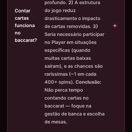
profundo.
2)
A estrutura
do jogo reduz
Contar
cartas
drasticamente o impacto
funciona
de cartas removidas.
3)
no
Seria necessário participar
baccarat?
no Player em situações
específicas (quando
muitas cartas baixas
saíram), e as chances são
raríssimas (~1 em cada
400+ spins).
Conclusão:
Não perca tempo
contando cartas no
baccarat — foque na
gestão de banca e escolha
de mesas.