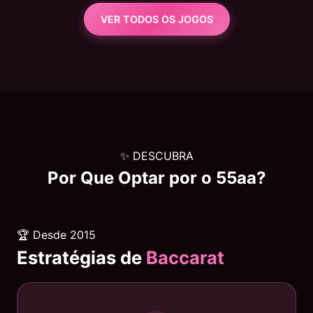
VER TODOS OS JOGOS
✨ DESCUBRA
Por Que Optar por o
55aa
?
🏆 Desde 2015
Estratégias de
Baccarat