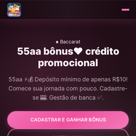
♠️ Baccarat
55aa bônus❤️ crédito
promocional
55aa ⚡💰 Depósito mínimo de apenas R$10!
Comece sua jornada com pouco. Cadastre-
se 🎰. Gestão de banca ✅.
CADASTRAR E GANHAR BÔNUS