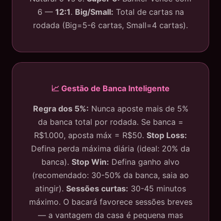
6 —
12:1
.
Big/Small:
Total de cartas na
rodada (Big=5-6 cartas, Small=4 cartas).
📈 Gestão de Banca Inteligente
Regra dos 5%:
Nunca aposte mais de 5%
da banca total por rodada. Se banca =
R$1.000, aposta máx = R$50.
Stop Loss:
Defina perda máxima diária (ideal: 20% da
banca).
Stop Win:
Defina ganho alvo
(recomendado: 30-50% da banca, saia ao
atingir).
Sessões curtas:
30-45 minutos
máximo. O bacará favorece sessões breves
— a vantagem da casa é pequena mas