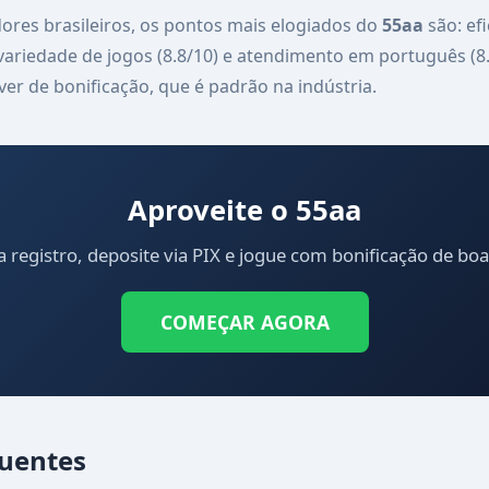
res brasileiros, os pontos mais elogiados do
55aa
são: efi
 variedade de jogos (8.8/10) e atendimento em português (8
over de bonificação, que é padrão na indústria.
Aproveite o 55aa
 registro, deposite via PIX e jogue com bonificação de bo
COMEÇAR AGORA
uentes