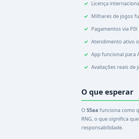
Licença internacional
Milhares de jogos f
Pagamentos via PIX
Atendimento ativo 
App funcional para 
Avaliações reais de 
O que esperar
O
55aa
funciona como qu
RNG, o que significa qu
responsabilidade.