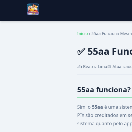
Início
›
55aa Funciona Mesmo
✅ 55aa Fun
✍️ Beatriz Lima
📅 Atualizad
55aa funciona?
Sim, o
55aa
é uma sistem
PIX são creditados em s
sistema quanto pelo app