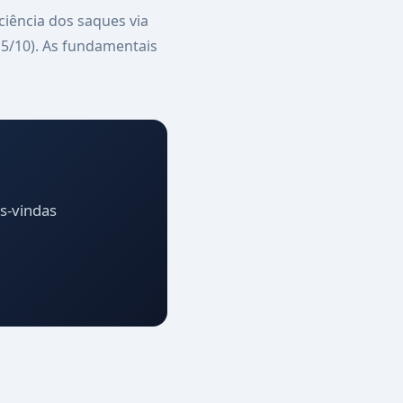
ciência dos saques via
.5/10). As fundamentais
as-vindas