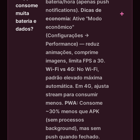
bateria/hora (apenas push
consome
notifications).
Dicas de
muita
economia:
Ative "Modo
bateria e
econômico"
dados?
(Configurações →
Performance) — reduz
animações, comprime
imagens, limita FPS a 30.
Wi-Fi vs 4G:
No Wi-Fi,
padrão elevado máxima
automática. Em 4G, ajusta
stream para consumir
menos.
PWA:
Consome
~30% menos que APK
(sem processos
background), mas sem
push quando fechado.