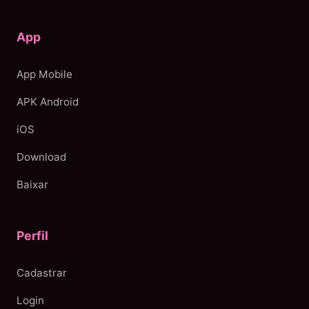
App
App Mobile
APK Android
iOS
Download
Baixar
Perfil
Cadastrar
Login