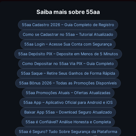
Saiba mais sobre 55aa
55aa Cadastro 2026 – Guia Completo de Registro
Como se Cadastrar no 55aa – Tutorial Atualizado
55aa Login – Acesse Sua Conta com Segurança
55aa Depósito PIX – Deposite em Menos de 5 Minutos
Como Depositar no 55aa Via PIX – Guia Completo
55aa Saque – Retire Seus Ganhos de Forma Rápida
55aa Bônus 2026 – Todas as Promoções Disponíveis
55aa Promoções Atuais – Ofertas Atualizadas
55aa App – Aplicativo Oficial para Android e iOS
Baixar App 55aa – Download Seguro Atualizado
55aa é Confiável? Análise Honesta e Completa
55aa é Seguro? Tudo Sobre Segurança da Plataforma