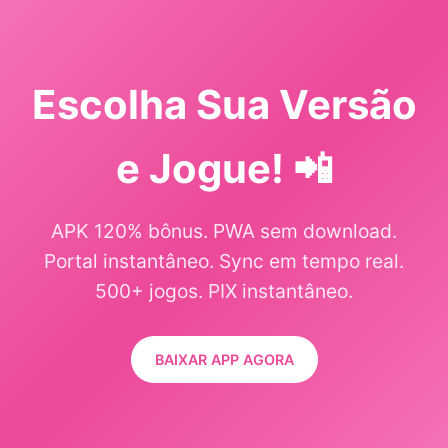
Escolha Sua Versão
e Jogue! 📲
APK 120% bônus. PWA sem download.
Portal instantâneo. Sync em tempo real.
500+ jogos. PIX instantâneo.
BAIXAR APP AGORA