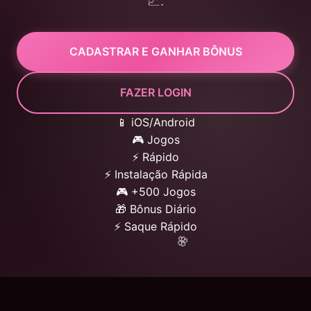
📈.
CADASTRAR E GANHAR BÔNUS
FAZER LOGIN
📱 iOS/Android
🎮 Jogos
⚡ Rápido
⚡ Instalação Rápida
🎮 +500 Jogos
🎁 Bônus Diário
⚡ Saque Rápido