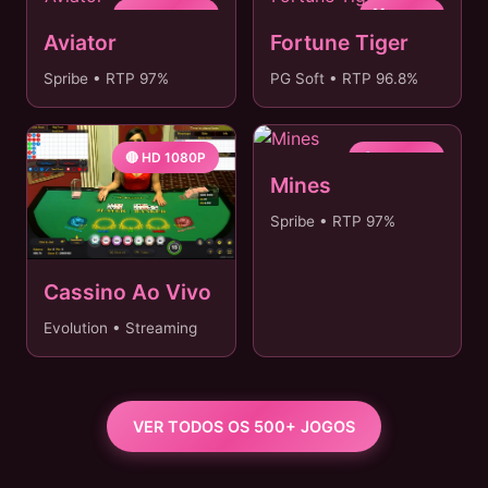
✈️ APK+PWA
🐯 60FPS
Aviator
Fortune Tiger
Spribe • RTP 97%
PG Soft • RTP 96.8%
🔴 HD 1080P
💎 OFFLINE
Mines
Spribe • RTP 97%
Cassino Ao Vivo
Evolution • Streaming
VER TODOS OS 500+ JOGOS