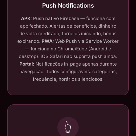
Push Notifications
APK:
Push nativo Firebase — funciona com
app fechado. Alertas de benefícios, dinheiro
de volta creditado, torneios iniciando, bônus
expirando.
PWA:
Web Push via Service Worker
— funciona no Chrome/Edge (Android e
desktop). iOS Safari não suporta push ainda.
Portal:
Notificações in-page apenas durante
navegação. Todos configuráveis: categorias,
frequência, horários silenciosos.
👆