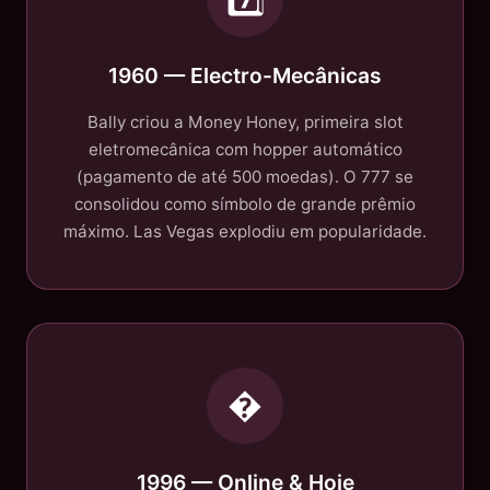
1960 — Electro-Mecânicas
Bally criou a Money Honey, primeira slot
eletromecânica com hopper automático
(pagamento de até 500 moedas). O 777 se
consolidou como símbolo de grande prêmio
máximo. Las Vegas explodiu em popularidade.
�
1996 — Online & Hoje