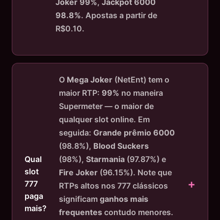
Joker 99%
,
Jackpot 6000
98.8%
. Apostas a partir de
R$0.10.
O
Mega Joker
(NetEnt) tem o
maior RTP:
99%
no maneira
Supermeter — o maior de
qualquer slot online. Em
seguida:
Grande prêmio 6000
(98.8%),
Blood Suckers
(98%),
Starmania
(97.87%) e
Qual
slot
Fire Joker
(96.15%). Note que
777
RTPs altos nos 777 clássicos
paga
significam
ganhos mais
mais?
frequentes
contudo menores.