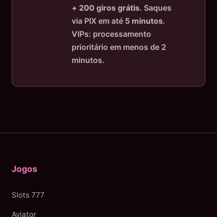
+ 200 giros grátis
. Saques
via PIX em até
5 minutos
.
VIPs: processamento
prioritário em menos de 2
minutos.
Jogos
Slots 777
Aviator