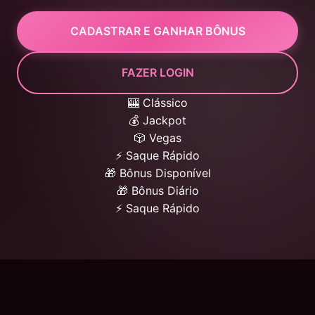
CADASTRAR E GANHAR BÔNUS
FAZER LOGIN
🎰 Clássico
💰 Jackpot
🎲 Vegas
⚡ Saque Rápido
🎁 Bônus Disponível
🎁 Bônus Diário
⚡ Saque Rápido