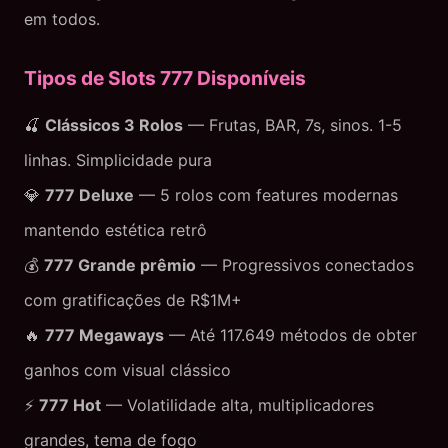
em todos.
Tipos de Slots 777 Disponíveis
🍒
Clássicos 3 Rolos
— Frutas, BAR, 7s, sinos. 1-5
linhas. Simplicidade pura
💎
777 Deluxe
— 5 rolos com features modernas
mantendo estética retrô
💰
777 Grande prêmio
— Progressivos conectados
com gratificações de R$1M+
🔥
777 Megaways
— Até 117.649 métodos de obter
ganhos com visual clássico
⚡
777 Hot
— Volatilidade alta, multiplicadores
grandes, tema de fogo