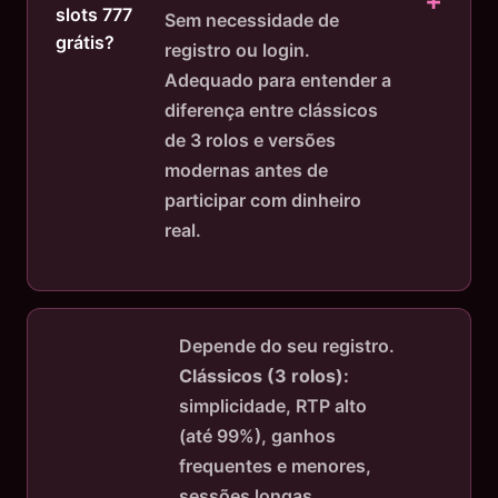
slots 777
Sem necessidade de
grátis?
registro ou login.
Adequado para entender a
diferença entre clássicos
de 3 rolos e versões
modernas antes de
participar com dinheiro
real.
Depende do seu registro.
Clássicos (3 rolos):
simplicidade, RTP alto
(até 99%), ganhos
frequentes e menores,
sessões longas,