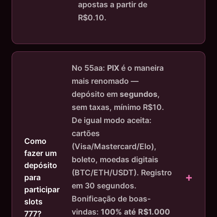
apostas a partir de
R$0.10.
No 55aa:
PIX
é o maneira
mais renomado —
depósito em
segundos
,
sem taxas, mínimo R$10.
De igual modo aceita:
cartões
Como
(Visa/Mastercard/Elo),
fazer um
boleto, moedas digitais
depósito
(BTC/ETH/USDT). Registro
para
em 30 segundos.
participar
Bonificação de boas-
slots
vindas:
100% até R$1.000
777?