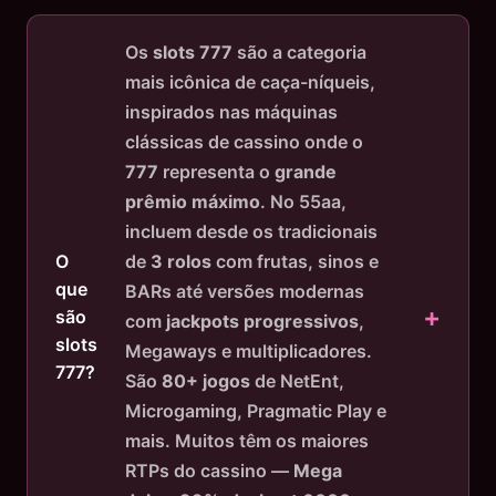
Os
slots 777
são a categoria
mais icônica de caça-níqueis,
inspirados nas máquinas
clássicas de cassino onde o
777
representa o
grande
prêmio máximo
. No 55aa,
incluem desde os tradicionais
de
3 rolos
com frutas, sinos e
O
que
BARs até versões modernas
são
com
jackpots progressivos
,
slots
Megaways e multiplicadores.
777?
São
80+ jogos
de NetEnt,
Microgaming, Pragmatic Play e
mais. Muitos têm os maiores
RTPs do cassino —
Mega