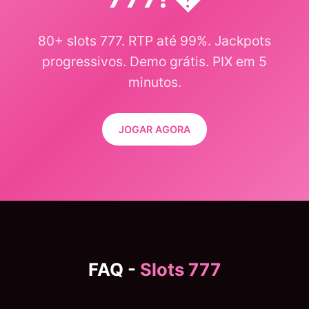
80+ slots 777. RTP até 99%. Jackpots
progressivos. Demo grátis. PIX em 5
minutos.
JOGAR AGORA
FAQ -
Slots 777