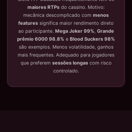
maiores RTPs
do cassino. Motivo:
mecânica descomplicado com
menos
features
significa maior rendimento direto
ao participante.
Mega Joker 99%
,
Grande
prêmio 6000 98.8%
e
Blood Suckers 98%
são exemplos. Menos volatilidade, ganhos
mais frequentes. Adequado para jogadores
que preferem
sessões longas
com risco
controlado.