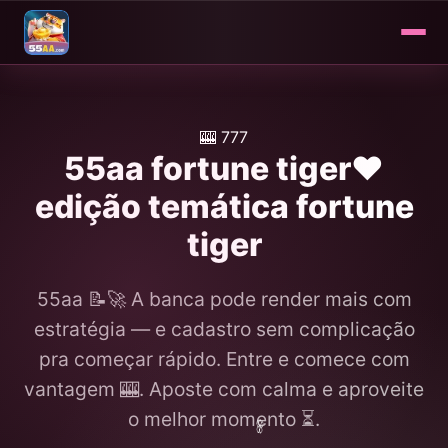
🎰 777
55aa fortune tiger❤️
edição temática fortune
tiger
55aa 📝🚀 A banca pode render mais com
estratégia — e cadastro sem complicação
pra começar rápido. Entre e comece com
vantagem 🎰. Aposte com calma e aproveite
o melhor momento ⏳.