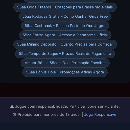
55aa Odds Futebol – Cotações para Brasileirão e Mais
55aa Rodadas Grátis – Como Ganhar Giros Free
55aa Cashback – Receba Parte do Que Jogou
55aa Entrar Agora – Acesse a Plataforma Oficial
55aa Mínimo Depósito – Quanto Precisa para Começar
55aa Tempo de Saque – Prazos Reais de Pagamento
Melhor Bônus 55aa – Qual Promoção Escolher
55aa Bônus Hoje – Promoções Ativas Agora
⚠️ Jogue com responsabilidade. Participar pode ser viciante.
🔞 Proibido para menores de 18 anos. |
Jogo Responsável