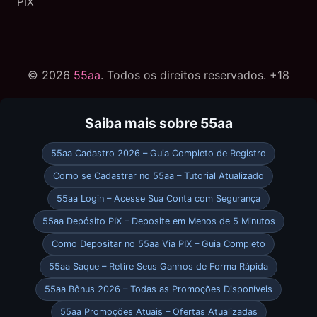
PIX
© 2026
55aa
. Todos os direitos reservados. +18
Saiba mais sobre 55aa
55aa Cadastro 2026 – Guia Completo de Registro
Como se Cadastrar no 55aa – Tutorial Atualizado
55aa Login – Acesse Sua Conta com Segurança
55aa Depósito PIX – Deposite em Menos de 5 Minutos
Como Depositar no 55aa Via PIX – Guia Completo
55aa Saque – Retire Seus Ganhos de Forma Rápida
55aa Bônus 2026 – Todas as Promoções Disponíveis
55aa Promoções Atuais – Ofertas Atualizadas