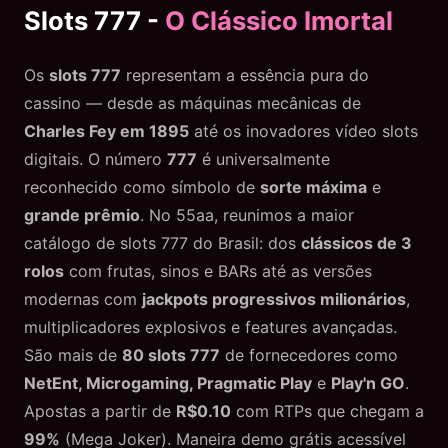
Slots 777 -
O Clássico Imortal
Os
slots 777
representam a essência pura do
cassino — desde as máquinas mecânicas de
Charles Fey em 1895
até os inovadores vídeo slots
digitais. O número
777
é universalmente
reconhecido como símbolo de
sorte máxima
e
grande prêmio
. No 55aa, reunimos a maior
catálogo de slots 777 do Brasil: dos
clássicos de 3
rolos
com frutas, sinos e BARs até as versões
modernas com
jackpots progressivos milionários
,
multiplicadores explosivos e features avançadas.
São mais de
80 slots 777
de fornecedores como
NetEnt, Microgaming, Pragmatic Play
e
Play'n GO
.
Apostas a partir de
R$0.10
com RTPs que chegam a
99%
(Mega Joker). Maneira demo grátis acessível