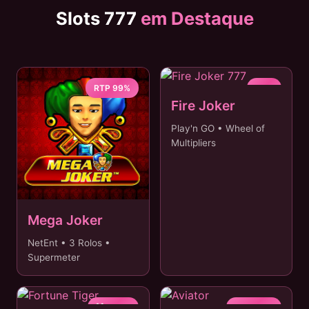
Slots 777
em Destaque
RTP 99%
HOT
Fire Joker
Play'n GO • Wheel of
Multipliers
Mega Joker
NetEnt • 3 Rolos •
Supermeter
🐯 TIGER
✈️ CRASH