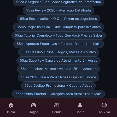
55aa é Seguro? Tudo Sobre Segurança da Plataforma
55aa Review 2026 – Avaliação Detalhada
55aa Reclamações – O Que Dizem os Jogadores
Como Jogar no 55aa – Guia Completo para Iniciantes
55aa Tutorial Completo – Tudo Que Você Precisa Saber
55aa Apostas Esportivas – Futebol, Basquete e Mais
55aa Cassino Online – Jogos, Mesas e Ao Vivo
55aa Suporte – Canais de Atendimento 24 Horas
55aa Funciona Mesmo? Veja a Análise Completa
55aa 2026 Vale a Pena? Nossa Opinião Sincera
55aa Código Promocional – Cupons Ativos
55aa Odds Futebol – Cotações para Brasileirão e Mais
55aa Rodadas Grátis – Como Ganhar Giros Free
🏠
🎮
🎁
👤
🎲
55aa Cashback – Receba Parte do Que Jogou
Início
Jogos
Bônus
Conta
Ao Vivo