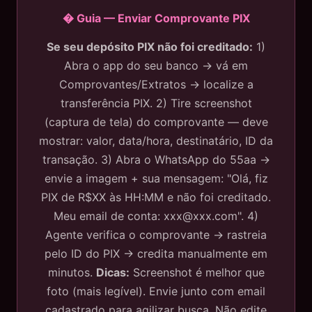
� Guia — Enviar Comprovante PIX
Se seu depósito PIX não foi creditado:
1)
Abra o app do seu banco → vá em
Comprovantes/Extratos → localize a
transferência PIX. 2) Tire screenshot
(captura de tela) do comprovante — deve
mostrar: valor, data/hora, destinatário, ID da
transação. 3) Abra o WhatsApp do 55aa →
envie a imagem + sua mensagem: "Olá, fiz
PIX de R$XX às HH:MM e não foi creditado.
Meu email de conta:
xxx@xxx.com
". 4)
Agente verifica o comprovante → rastreia
pelo ID do PIX → credita manualmente em
minutos.
Dicas:
Screenshot é melhor que
foto (mais legível). Envie junto com email
cadastrado para agilizar busca. Não edite