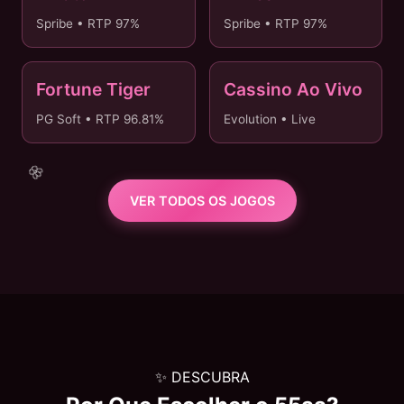
Spribe • RTP 97%
Spribe • RTP 97%
Fortune Tiger
Cassino Ao Vivo
🐯 NOVO
🔴 AO VIVO
PG Soft • RTP 96.81%
Evolution • Live
VER TODOS OS JOGOS
✨ DESCUBRA