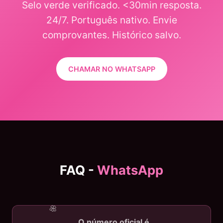
Selo verde verificado. <30min resposta.
24/7. Português nativo. Envie
comprovantes. Histórico salvo.
CHAMAR NO WHATSAPP
FAQ -
WhatsApp
O número oficial é