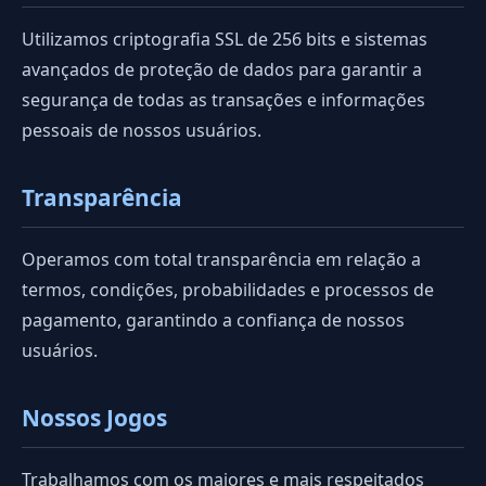
Utilizamos criptografia SSL de 256 bits e sistemas
avançados de proteção de dados para garantir a
segurança de todas as transações e informações
pessoais de nossos usuários.
Transparência
Operamos com total transparência em relação a
termos, condições, probabilidades e processos de
pagamento, garantindo a confiança de nossos
usuários.
Nossos Jogos
Trabalhamos com os maiores e mais respeitados