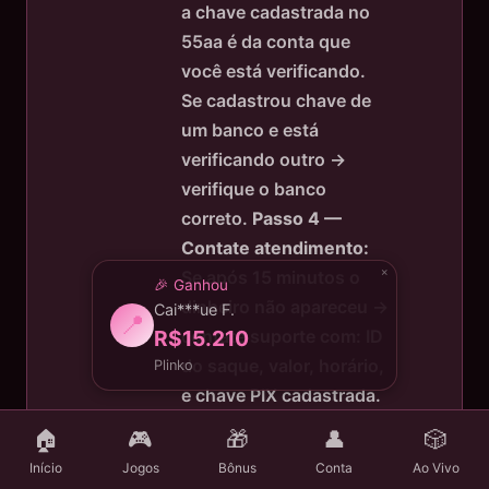
a chave cadastrada no
55aa é da conta que
você está verificando.
Se cadastrou chave de
um banco e está
verificando outro →
verifique o banco
correto.
Passo 4 —
Contate atendimento:
Se após 15 minutos o
dinheiro não apareceu →
contate suporte com: ID
do saque, valor, horário,
e chave PIX cadastrada.
O suporte verifica o
🏠
🎮
🎁
👤
🎲
comprovante de envio
Início
Jogos
Bônus
Conta
Ao Vivo
do gateway. Se o