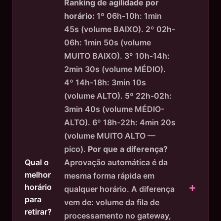
Ranking de agilidade por
horário:
1º 06h-10h: 1min
45s (volume BAIXO). 2º 02h-
06h: 1min 50s (volume
MUITO BAIXO). 3º 10h-14h:
2min 30s (volume MÉDIO).
4º 14h-18h: 3min 10s
(volume ALTO). 5º 22h-02h:
3min 40s (volume MÉDIO-
ALTO). 6º 18h-22h: 4min 20s
(volume MUITO ALTO —
pico).
Por que a diferença?
Aprovação automática é da
Qual o
melhor
mesma forma rápida em
horário
qualquer horário. A diferença
para
vem de: volume da fila de
retirar?
processamento no gateway,