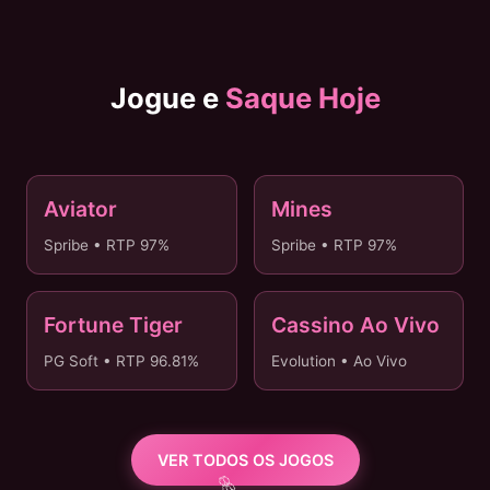
Jogue e
Saque Hoje
Aviator
Mines
✈️ SAQUE 3MIN
💎 MESMO DIA
Spribe • RTP 97%
Spribe • RTP 97%
Fortune Tiger
Cassino Ao Vivo
🐯 PIX 24/7
🔴 AO VIVO
PG Soft • RTP 96.81%
Evolution • Ao Vivo
VER TODOS OS JOGOS