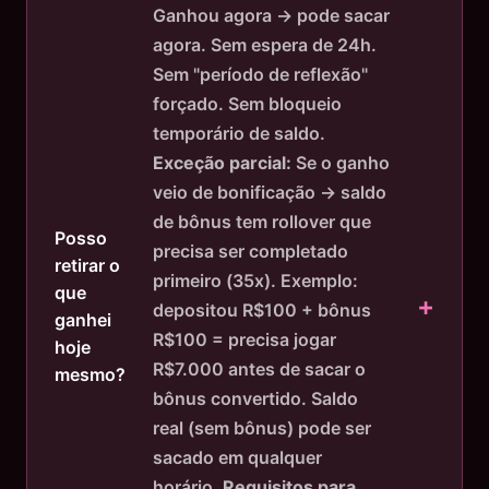
Ganhou agora → pode sacar
agora. Sem espera de 24h.
Sem "período de reflexão"
forçado. Sem bloqueio
temporário de saldo.
Exceção parcial:
Se o ganho
veio de bonificação → saldo
de bônus tem rollover que
Posso
precisa ser completado
retirar o
primeiro (35x). Exemplo:
que
depositou R$100 + bônus
ganhei
R$100 = precisa jogar
hoje
R$7.000 antes de sacar o
mesmo?
bônus convertido. Saldo
real (sem bônus) pode ser
sacado em qualquer
horário.
Requisitos para