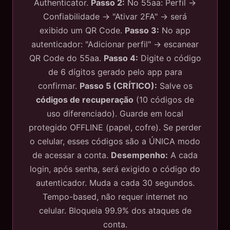
Authenticator.
Passo 2:
No 55aa: Perfil →
Confiabilidade → "Ativar 2FA" → será
exibido um QR Code.
Passo 3:
No app
autenticador: "Adicionar perfil" → escanear
QR Code do 55aa.
Passo 4:
Digite o código
de 6 dígitos gerado pelo app para
confirmar.
Passo 5 (CRÍTICO):
Salve os
códigos de recuperação
(10 códigos de
uso diferenciado). Guarde em local
protegido OFFLINE (papel, cofre). Se perder
o celular, esses códigos são a ÚNICA modo
de acessar a conta.
Desempenho:
A cada
login, após senha, será exigido o código do
autenticador. Muda a cada 30 segundos.
Tempo-based, não requer internet no
celular. Bloqueia 99.9% dos ataques de
conta.