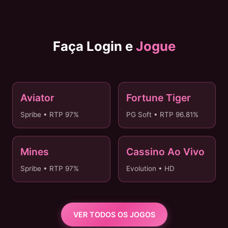
Faça Login e
Jogue
Aviator
Fortune Tiger
✈️ HOT
🐯 POPULAR
Spribe • RTP 97%
PG Soft • RTP 96.81%
Mines
Cassino Ao Vivo
💎 INSTANT
🔴 AO VIVO
Spribe • RTP 97%
Evolution • HD
VER TODOS OS JOGOS