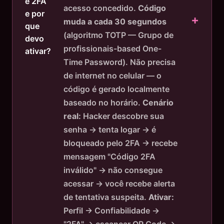
é 2FA
acesso concedido.
Código
e por
muda a cada 30 segundos
que
(algoritmo TOTP — Grupo de
devo
profissionais-based One-
ativar?
Time Password). Não precisa
de internet no celular — o
código é gerado localmente
baseado no horário.
Cenário
real:
Hacker descobre sua
senha → tenta logar → é
bloqueado pelo 2FA → recebe
mensagem "Código 2FA
inválido" → não consegue
acessar → você recebe alerta
de tentativa suspeita.
Ativar:
Perfil → Confiabilidade →
"2FA" → escanear QR Code →