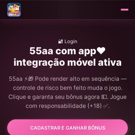
🔐 Login
55aa com app❤️
integração móvel ativa
55aa ⚡️🎁 Pode render alto em sequência —
controle de risco bem feito muda o jogo.
Clique e garanta seu bônus agora 💵. Jogue
com responsabilidade (+18) ✅.
CADASTRAR E GANHAR BÔNUS