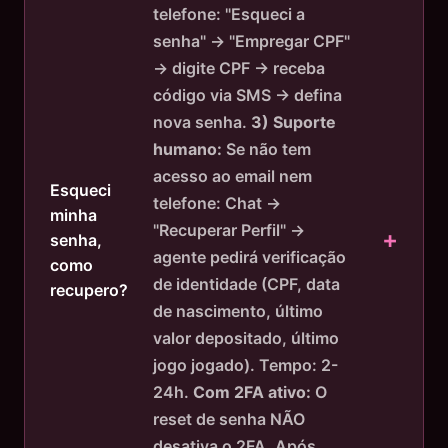
telefone: "Esqueci a
senha" → "Empregar CPF"
→ digite CPF → receba
código via SMS → defina
nova senha.
3) Suporte
humano:
Se não tem
acesso ao email nem
Esqueci
telefone: Chat →
minha
"Recuperar Perfil" →
senha,
agente pedirá verificação
como
de identidade (CPF, data
recupero?
de nascimento, último
valor depositado, último
jogo jogado). Tempo: 2-
24h.
Com 2FA ativo:
O
reset de senha NÃO
desativa o 2FA. Após