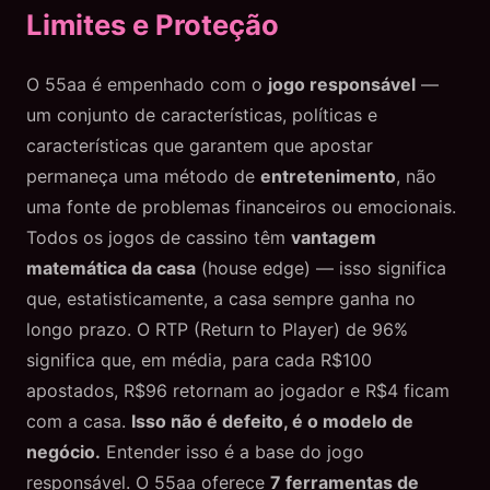
Limites e Proteção
O 55aa é empenhado com o
jogo responsável
—
um conjunto de características, políticas e
características que garantem que apostar
permaneça uma método de
entretenimento
, não
uma fonte de problemas financeiros ou emocionais.
Todos os jogos de cassino têm
vantagem
matemática da casa
(house edge) — isso significa
que, estatisticamente, a casa sempre ganha no
longo prazo. O RTP (Return to Player) de 96%
significa que, em média, para cada R$100
apostados, R$96 retornam ao jogador e R$4 ficam
com a casa.
Isso não é defeito, é o modelo de
negócio.
Entender isso é a base do jogo
responsável. O 55aa oferece
7 ferramentas de