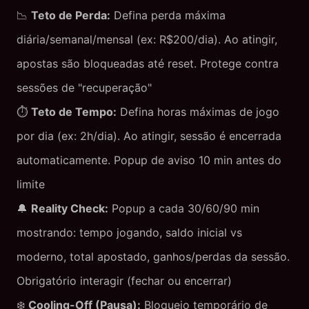
📉
Teto de Perda:
Defina perda máxima
diária/semanal/mensal (ex: R$200/dia). Ao atingir,
apostas são bloqueadas até reset. Protege contra
sessões de "recuperação"
⏱️
Teto de Tempo:
Defina horas máximas de jogo
por dia (ex: 2h/dia). Ao atingir, sessão é encerrada
automaticamente. Popup de aviso 10 min antes do
limite
🔔
Reality Check:
Popup a cada 30/60/90 min
mostrando: tempo jogando, saldo inicial vs
moderno, total apostado, ganhos/perdas da sessão.
Obrigatório interagir (fechar ou encerrar)
❄️
Cooling-Off (Pausa):
Bloqueio temporário de