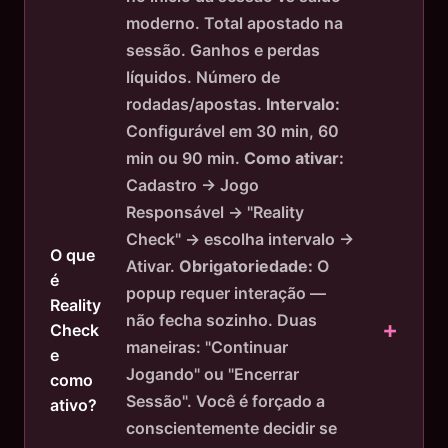
moderno. Total apostado na
sessão. Ganhos e perdas
líquidos. Número de
rodadas/apostas.
Intervalo:
Configurável em 30 min, 60
min ou 90 min.
Como ativar:
Cadastro → Jogo
Responsável → "Reality
Check" → escolha intervalo →
O que
Ativar.
Obrigatoriedade:
O
é
popup requer interação —
Reality
não fecha sozinho. Duas
Check
maneiras: "Continuar
e
Jogando" ou "Encerrar
como
Sessão". Você é forçado a
ativo?
conscientemente decidir se