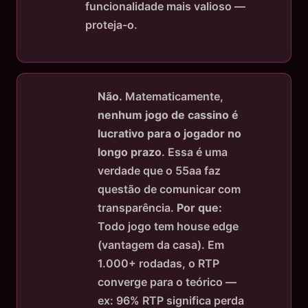
funcionalidade mais valioso —
proteja-o.
Não.
Matematicamente,
nenhum jogo de cassino é
lucrativo para o jogador no
longo prazo
. Essa é uma
verdade que o 55aa faz
questão de comunicar com
transparência.
Por que:
Todo jogo tem house edge
(vantagem da casa). Em
1.000+ rodadas, o RTP
converge para o teórico —
ex: 96% RTP significa perda