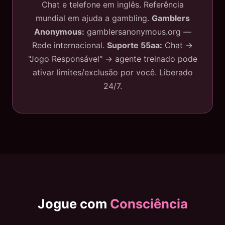
Chat e telefone em inglês. Referência
mundial em ajuda a gambling.
Gamblers
Anonymous:
gamblersanonymous.org —
Rede internacional.
Suporte 55aa:
Chat →
"Jogo Responsável" → agente treinado pode
ativar limites/exclusão por você. Liberado
24/7.
Jogue com
Consciência