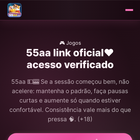
🎮 Jogos
55aa link oficial❤️
acesso verificado
55aa 💵🎰 Se a sessão começou bem, não
acelere: mantenha o padrão, faça pausas
curtas e aumente só quando estiver
confortável. Consistência vale mais do que
pressa 🧠. (+18)