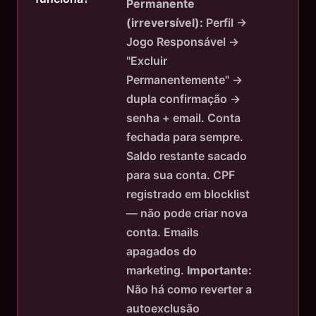
Permanente
(irreversível):
Perfil →
Jogo Responsável →
"Excluir
Permanentemente" →
dupla confirmação →
senha + email. Conta
fechada para sempre.
Saldo restante sacado
para sua conta. CPF
registrado em blocklist
— não pode criar nova
conta. Emails
apagados do
marketing.
Importante:
Não há como reverter a
autoexclusão