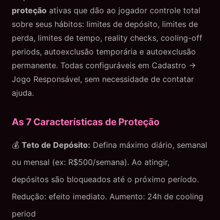
proteção
ativas que dão ao jogador controle total
sobre seus hábitos: limites de depósito, limites de
perda, limites de tempo, reality checks, cooling-off
periods, autoexclusão temporária e autoexclusão
permanente. Todas configuráveis em Cadastro →
Jogo Responsável, sem necessidade de contatar
ajuda.
As 7 Características de Proteção
💰
Teto de Depósito:
Defina máximo diário, semanal
ou mensal (ex: R$500/semana). Ao atingir,
depósitos são bloqueados até o próximo período.
Redução: efeito imediato. Aumento: 24h de cooling
period