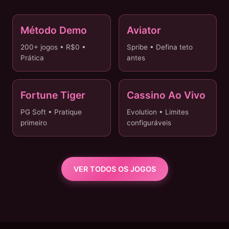
Método Demo
Aviator
🆓 SEM RISCO
✈️ AUTO-CASHOUT
200+ jogos • R$0 •
Spribe • Defina teto
Prática
antes
Fortune Tiger
Cassino Ao Vivo
🐯 DEMO GRÁTIS
🔴 LIMITES DE MESA
PG Soft • Pratique
Evolution • Limites
primeiro
configuráveis
VER TODOS OS JOGOS