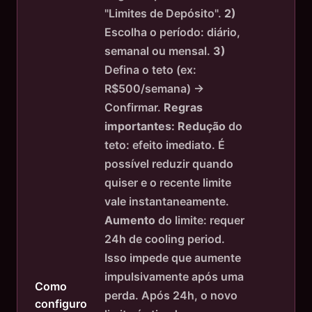
"Limites de Depósito".
2)
Escolha o período: diário,
semanal ou mensal.
3)
Defina o teto (ex:
R$500/semana) →
Confirmar.
Regras
importantes:
Redução
do
teto: efeito imediato. É
possível reduzir quando
quiser e o recente limite
vale instantaneamente.
Aumento
do limite: requer
24h de cooling period.
Isso impede que aumente
impulsivamente após uma
Como
perda. Após 24h, o novo
configuro