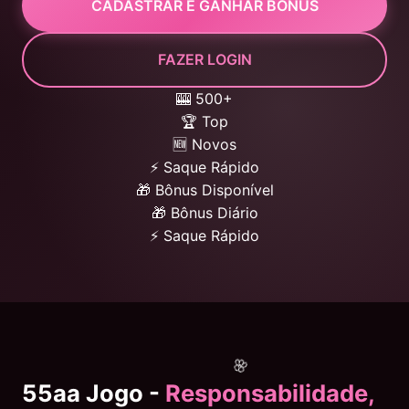
CADASTRAR E GANHAR BÔNUS
FAZER LOGIN
🎰 500+
🏆 Top
🆕 Novos
⚡ Saque Rápido
🎁 Bônus Disponível
🎁 Bônus Diário
⚡ Saque Rápido
55aa Jogo -
Responsabilidade,