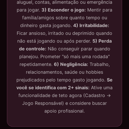
aluguel, contas, alimentação ou emergência
para jogar.
3) Esconder o jogo:
Mentir para
família/amigos sobre quanto tempo ou
dinheiro gasta jogando.
4) Irritabilidade:
Ficar ansioso, irritado ou deprimido quando
não está jogando ou após perder.
5) Perda
de controle:
Não conseguir parar quando
planejou. Prometer "só mais uma rodada"
repetidamente.
6) Negligência:
Trabalho,
relacionamentos, saúde ou hobbies
prejudicados pelo tempo gasto jogando.
Se
você se identifica com 2+ sinais:
Ative uma
funcionalidade de teto agora (Cadastro →
Jogo Responsável) e considere buscar
apoio profissional.