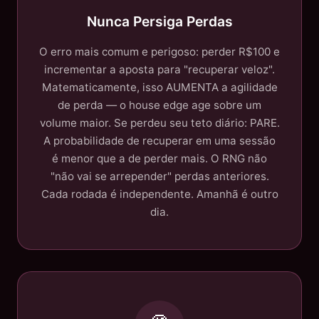
Nunca Persiga Perdas
O erro mais comum e perigoso: perder R$100 e
incrementar a aposta para "recuperar veloz".
Matematicamente, isso AUMENTA a agilidade
de perda — o house edge age sobre um
volume maior. Se perdeu seu teto diário: PARE.
A probabilidade de recuperar em uma sessão
é menor que a de perder mais. O RNG não
"não vai se arrepender" perdas anteriores.
Cada rodada é independente. Amanhã é outro
dia.