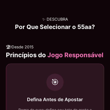
✨ DESCUBRA
Por Que Selecionar o
55aa
?
🏆 Desde 2015
Princípios do
Jogo Responsável
🎯
Defina Antes de Apostar
Regra de ouro: defina seu teto de gasto e