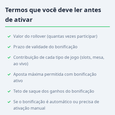
Termos que você deve ler antes
de ativar
Valor do rollover (quantas vezes participar)
Prazo de validade do bonificação
Contribuição de cada tipo de jogo (slots, mesa,
ao vivo)
Aposta máxima permitida com bonificação
ativo
Teto de saque dos ganhos do bonificação
Se o bonificação é automático ou precisa de
ativação manual