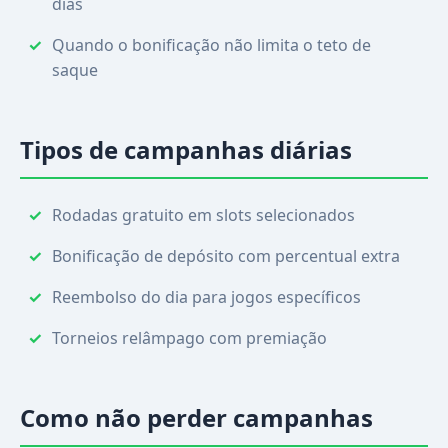
dias
Quando o bonificação não limita o teto de
saque
Tipos de campanhas diárias
Rodadas gratuito em slots selecionados
Bonificação de depósito com percentual extra
Reembolso do dia para jogos específicos
Torneios relâmpago com premiação
Como não perder campanhas