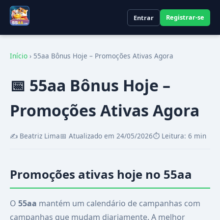
Registrar-se
Entrar
Início
›
55aa Bônus Hoje – Promoções Ativas Agora
📅 55aa Bônus Hoje –
Promoções Ativas Agora
✍️ Beatriz Lima
📅 Atualizado em 24/05/2026
⏱️ Leitura: 6 min
Promoções ativas hoje no 55aa
O
55aa
mantém um calendário de campanhas com
campanhas que mudam diariamente. A melhor